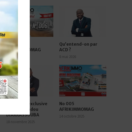
No 006
Qu’entend-on par
AFRIKIMMOMAG
ACD ?
17 juin 2026
8 mai 2026
Interview exclusive
No 005
avec Mamadou
AFRIKIMMOMAG
DIARRASSOUBA
14 octobre 2025
18 novembre 2025