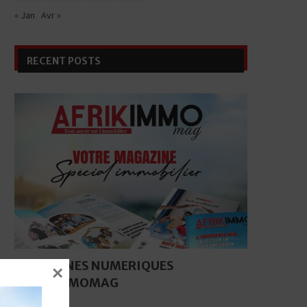
« Jan
Avr »
RECENT POSTS
MAGAZINES NUMERIQUES
×
AFRIKIMMOMAG
17 juin 2026