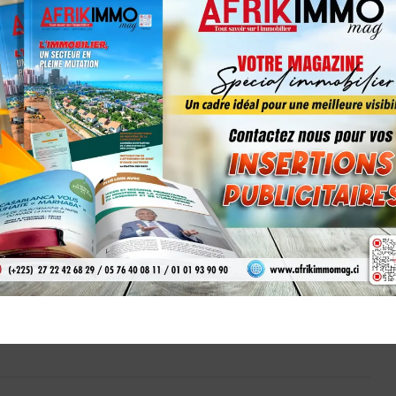
DROIT DANS L'IMMOBILIER
Le rôle primordial du Notaire dans le
secteur de l’immobilier
by
AFRIKIMMO MAG
19 février 2024