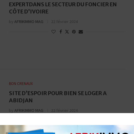
EXPERTDANS LE SECTEUR DU FONCIER EN
CÔTE D’IVOIRE
by
AFRIKIMMO MAG
22 février 2024
BON CRENAUX
SITE D’ESPOIR POUR BIEN SE LOGER A
ABIDJAN
by
AFRIKIMMO MAG
22 février 2024