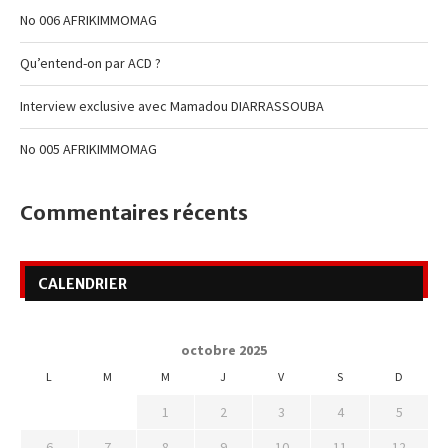
No 006 AFRIKIMMOMAG
Qu’entend-on par ACD ?
Interview exclusive avec Mamadou DIARRASSOUBA
No 005 AFRIKIMMOMAG
Commentaires récents
CALENDRIER
octobre 2025
L
M
M
J
V
S
D
1
2
3
4
5
6
7
8
9
10
11
12