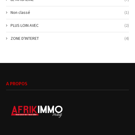
Non classé
(1)
PLUS LOIN AVEC
(2)
ZONE D'INTERET
(4)
A PROPOS