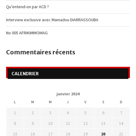
Qu’entend-on par ACD ?
Interview exclusive avec Mamadou DIARRASSOUBA
No 005 AFRIKIMMOMAG
Commentaires récents
CALENDRIER
janvier 2024
L
M
M
J
V
S
D
1
2
3
4
5
6
7
8
9
10
11
12
13
14
15
16
17
18
19
20
21