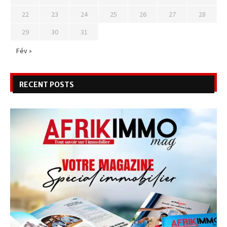
22
23
24
25
26
27
28
29
30
31
Fév »
RECENT POSTS