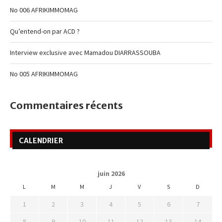
No 006 AFRIKIMMOMAG
Qu’entend-on par ACD ?
Interview exclusive avec Mamadou DIARRASSOUBA
No 005 AFRIKIMMOMAG
Commentaires récents
CALENDRIER
juin 2026
L
M
M
J
V
S
D
1
2
3
4
5
6
7
8
9
10
11
12
13
14