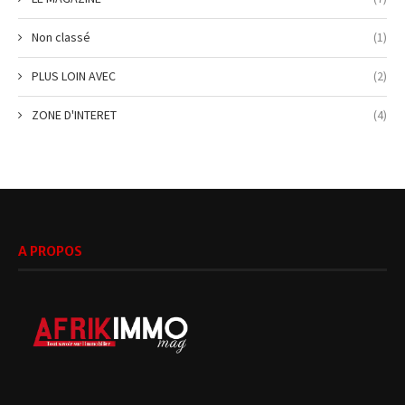
Non classé
(1)
PLUS LOIN AVEC
(2)
ZONE D'INTERET
(4)
A PROPOS