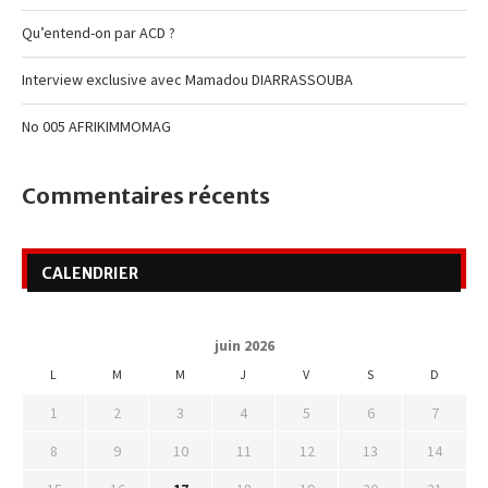
Qu’entend-on par ACD ?
Interview exclusive avec Mamadou DIARRASSOUBA
No 005 AFRIKIMMOMAG
Commentaires récents
CALENDRIER
juin 2026
L
M
M
J
V
S
D
1
2
3
4
5
6
7
8
9
10
11
12
13
14