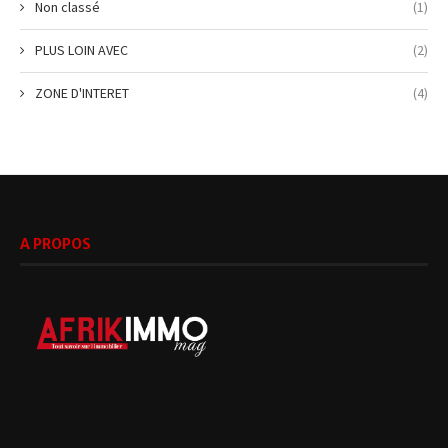
Non classé
(1)
PLUS LOIN AVEC
(2)
ZONE D'INTERET
(4)
A PROPOS