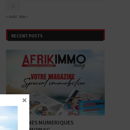
31
« Août
Mai »
RECENT POSTS
×
MAGAZINES NUMERIQUES
AFRIKIMMOMAG