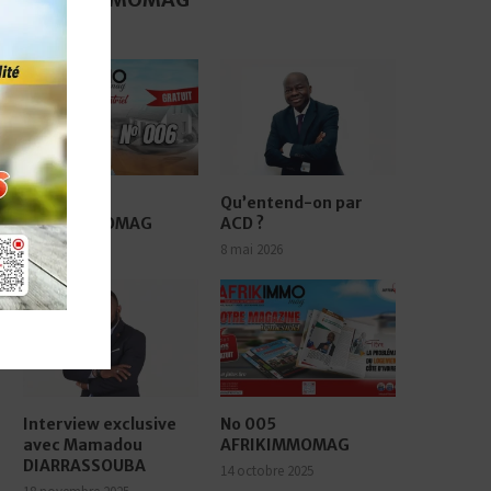
17 juin 2026
No 006
Qu’entend-on par
AFRIKIMMOMAG
ACD ?
17 juin 2026
8 mai 2026
Interview exclusive
No 005
avec Mamadou
AFRIKIMMOMAG
DIARRASSOUBA
14 octobre 2025