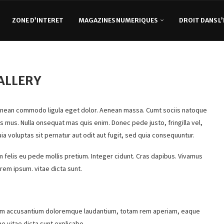
ZONE D’INTERET
MAGAZINES NUMERIQUES
DROIT DANS L
ALLERY
Aenean commodo ligula eget dolor. Aenean massa. Cumt sociis natoque
s mus. Nulla onsequat mas quis enim. Donec pede justo, fringilla vel,
 voluptas sit pernatur aut odit aut fugit, sed quia consequuntur.
m felis eu pede mollis pretium. Integer cidunt. Cras dapibus. Vivamus
rem ipsum. vitae dicta sunt.
tatem accusantium doloremque laudantium, totam rem aperiam, eaque
ae vitae dicta sunt explicabo.