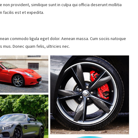
qui blanditiis praesentium voluptatum deleniti atque corrupti quos
non provident, similique sunt in culpa qui officia deserunt mollitia
 facilis est et expedita.
Aenean commodo ligula eget dolor. Aenean massa. Cum sociis natoque
s mus. Donec quam felis, ultricies nec.