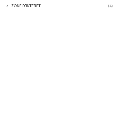
ZONE D'INTERET
(4)