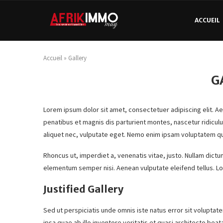
ACCUEIL
Accueil
»
Gallery
G
Lorem ipsum dolor sit amet, consectetuer adipiscing elit. 
penatibus et magnis dis parturient montes, nascetur ridiculu
aliquet nec, vulputate eget. Nemo enim ipsam voluptatem quia
Rhoncus ut, imperdiet a, venenatis vitae, justo. Nullam dictu
elementum semper nisi. Aenean vulputate eleifend tellus. Lo
Justified Gallery
Sed ut perspiciatis unde omnis iste natus error sit volup
ipsa quae ab illo inventore veritatis et quasi architecto beat