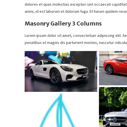
At vero eos et accusamus et iusto odio dignissimos ducimus 
dolores et quas molestias excepturi sint occaecati cupiditate 
animi, id est laborum et dolorum fuga. Et harum quidem rerum
Masonry Gallery 3 Columns
Lorem ipsum dolor sit amet, consectetuer adipiscing elit. 
penatibus et magnis dis parturient montes, nascetur ridiculu