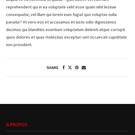
reprehenderit qui in ea voluptate velit esse quam nihil lestiae
consequatur, vel illum qui lorem eum fugiat quo voluptas nulla
pariatur? At vero eos et accusamus et iusto odio dignissimos
ducimus qui blanditiis esentium voluptatum deleniti atque corrupti
quos dolores et quas molestias excepturi sint occaecati cupiditate
non provident.
SHARE
A PROPOS