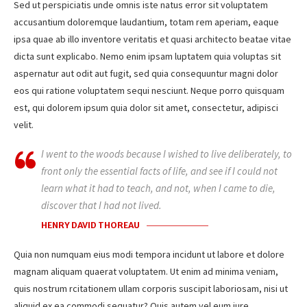
Sed ut perspiciatis unde omnis iste natus error sit voluptatem
accusantium doloremque laudantium, totam rem aperiam, eaque
ipsa quae ab illo inventore veritatis et quasi architecto beatae vitae
dicta sunt explicabo. Nemo enim ipsam luptatem quia voluptas sit
aspernatur aut odit aut fugit, sed quia consequuntur magni dolor
eos qui ratione voluptatem sequi nesciunt. Neque porro quisquam
est, qui dolorem ipsum quia dolor sit amet, consectetur, adipisci
velit.
I went to the woods because I wished to live deliberately, to
front only the essential facts of life, and see if I could not
learn what it had to teach, and not, when I came to die,
discover that I had not lived.
HENRY DAVID THOREAU
Quia non numquam eius modi tempora incidunt ut labore et dolore
magnam aliquam quaerat voluptatem. Ut enim ad minima veniam,
quis nostrum rcitationem ullam corporis suscipit laboriosam, nisi ut
aliquid ex ea commodi sequatur? Quis autem vel eum iure